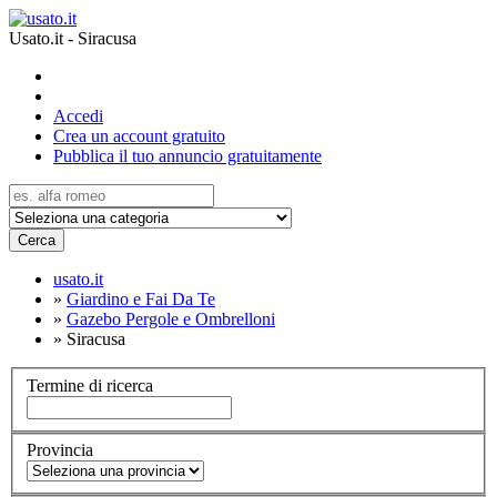
Usato.it - Siracusa
Accedi
Crea un account gratuito
Pubblica il tuo annuncio gratuitamente
Cerca
usato.it
»
Giardino e Fai Da Te
»
Gazebo Pergole e Ombrelloni
»
Siracusa
Termine di ricerca
Provincia