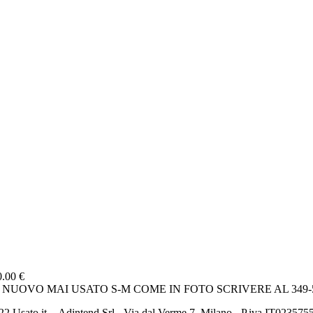
0.00 €
 NUOVO MAI USATO S-M COME IN FOTO SCRIVERE AL 349
2 Usato it. - Adintend Srl - Via dal Verme 7, Milano - P.iva IT02357