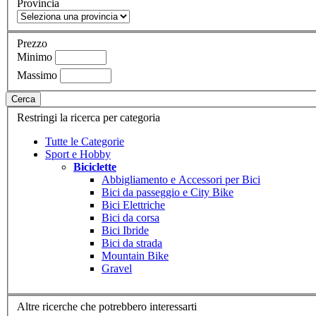
Provincia
Prezzo
Minimo
Massimo
Cerca
Restringi la ricerca per categoria
Tutte le Categorie
Sport e Hobby
Biciclette
Abbigliamento e Accessori per Bici
Bici da passeggio e City Bike
Bici Elettriche
Bici da corsa
Bici Ibride
Bici da strada
Mountain Bike
Gravel
Altre ricerche che potrebbero interessarti